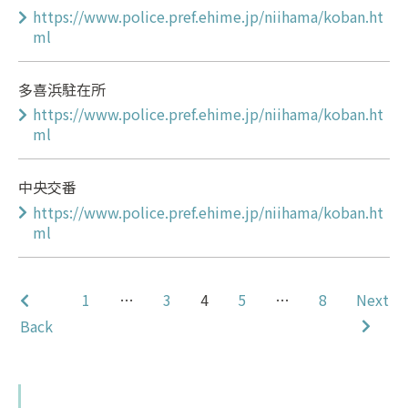
https://www.police.pref.ehime.jp/niihama/koban.ht
ml
多喜浜駐在所
https://www.police.pref.ehime.jp/niihama/koban.ht
ml
中央交番
https://www.police.pref.ehime.jp/niihama/koban.ht
ml
1
…
3
4
5
…
8
Next
Back