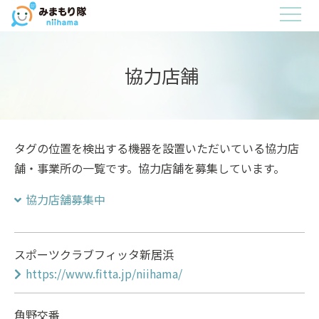
内
メ
閉
容
ニ
じ
み
ュ
る
を
ま
ー
ス
協力店舗
も
キ
り
ッ
隊
プ
タグの位置を検出する機器を設置いただいている協力店
舗・事業所の一覧です。協力店舗を募集しています。
協力店舗募集中
スポーツクラブフィッタ新居浜
https://www.fitta.jp/niihama/
角野交番